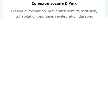
Cohésion sociale & Paix
Dialogue, médiation, prévention conflits, inclusion,
cohabitation pacifique, réintégration durable.
En savoir plus
Dernières actualités
Actions, publications et moments forts.
Voir toutes les actualités