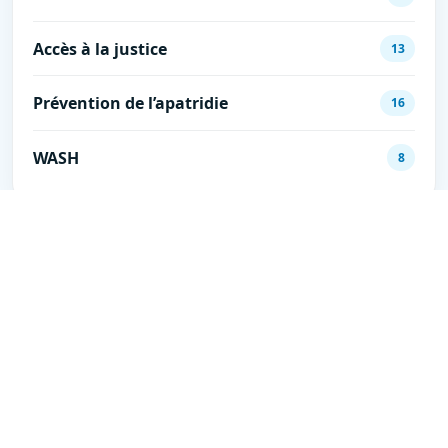
Accès à la justice
13
Prévention de l’apatridie
16
WASH
8
Articles récents
Rutshuru : MIDEFEHOPS clôture son
projet d’assistance en abris e…
Le 13 juillet 2026, MIDEFEHOPS a
organis&eacute;, dans la grande salle Saint-
Jo…
2026-07-14 18:27:00