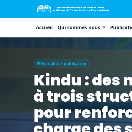
Accueil
Qui sommes-nous
Publicat
Actualité / publication
Kindu : des
à trois stru
pour renforc
charge des s