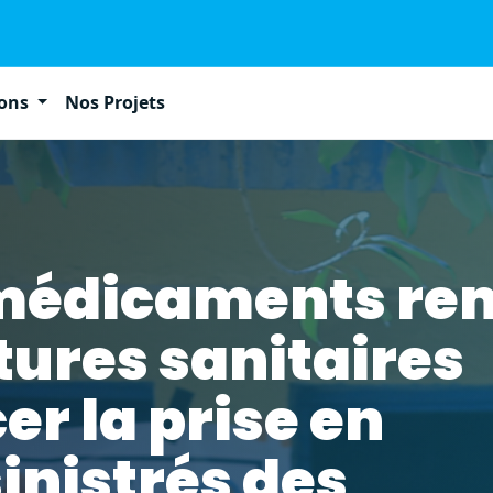
ions
Nos Projets
 médicaments re
ctures sanitaires
er la prise en
inistrés des