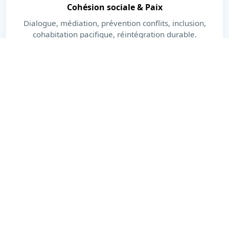
Cohésion sociale & Paix
Dialogue, médiation, prévention conflits, inclusion,
cohabitation pacifique, réintégration durable.
En savoir plus
Dernières actualités
Actions, publications et moments forts.
Voir toutes les actualités