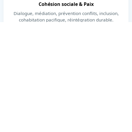
Cohésion sociale & Paix
Dialogue, médiation, prévention conflits, inclusion,
cohabitation pacifique, réintégration durable.
En savoir plus
Dernières actualités
Actions, publications et moments forts.
Voir toutes les actualités