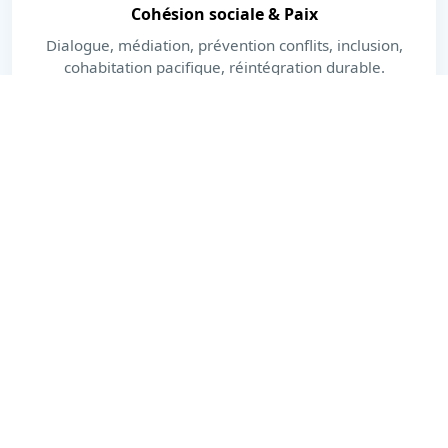
Cohésion sociale & Paix
Dialogue, médiation, prévention conflits, inclusion,
cohabitation pacifique, réintégration durable.
En savoir plus
Dernières actualités
Actions, publications et moments forts.
Voir toutes les actualités