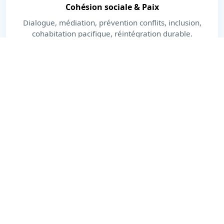
Cohésion sociale & Paix
Dialogue, médiation, prévention conflits, inclusion,
cohabitation pacifique, réintégration durable.
En savoir plus
Dernières actualités
Actions, publications et moments forts.
Voir toutes les actualités