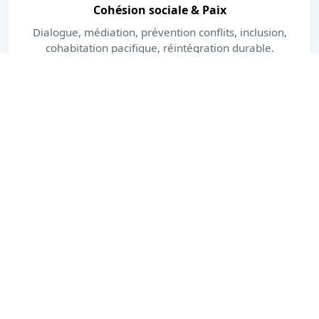
Cohésion sociale & Paix
Dialogue, médiation, prévention conflits, inclusion,
cohabitation pacifique, réintégration durable.
En savoir plus
Dernières actualités
Actions, publications et moments forts.
Voir toutes les actualités