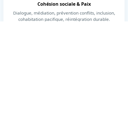
Cohésion sociale & Paix
Dialogue, médiation, prévention conflits, inclusion,
cohabitation pacifique, réintégration durable.
En savoir plus
Dernières actualités
Actions, publications et moments forts.
Voir toutes les actualités