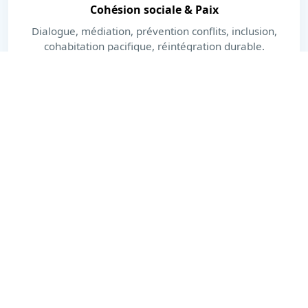
Cohésion sociale & Paix
Dialogue, médiation, prévention conflits, inclusion,
cohabitation pacifique, réintégration durable.
En savoir plus
Dernières actualités
Actions, publications et moments forts.
Voir toutes les actualités