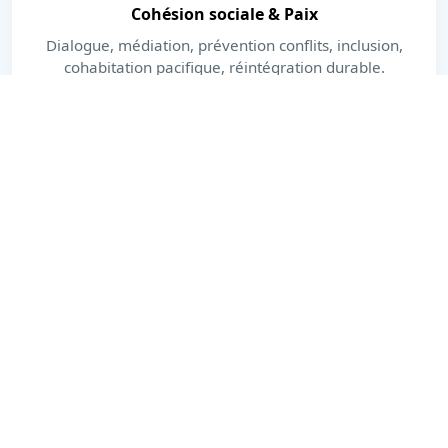
Cohésion sociale & Paix
Dialogue, médiation, prévention conflits, inclusion,
cohabitation pacifique, réintégration durable.
En savoir plus
Dernières actualités
Actions, publications et moments forts.
Voir toutes les actualités