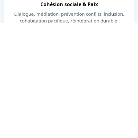
Cohésion sociale & Paix
Dialogue, médiation, prévention conflits, inclusion,
cohabitation pacifique, réintégration durable.
En savoir plus
Dernières actualités
Actions, publications et moments forts.
Voir toutes les actualités