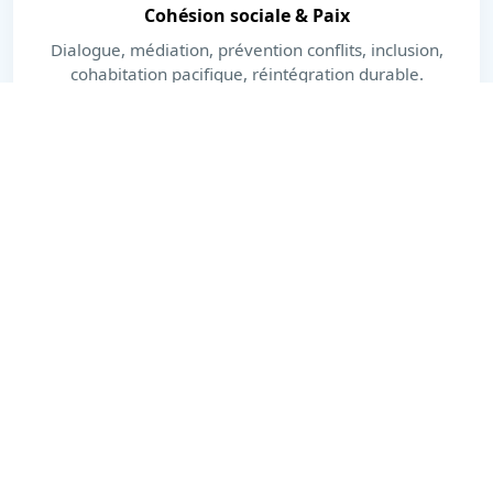
Cohésion sociale & Paix
Dialogue, médiation, prévention conflits, inclusion,
cohabitation pacifique, réintégration durable.
En savoir plus
Dernières actualités
Actions, publications et moments forts.
Voir toutes les actualités