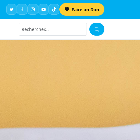
Faire un Don