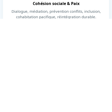
Cohésion sociale & Paix
Dialogue, médiation, prévention conflits, inclusion,
cohabitation pacifique, réintégration durable.
En savoir plus
Dernières actualités
Actions, publications et moments forts.
Voir toutes les actualités