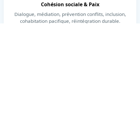
Cohésion sociale & Paix
Dialogue, médiation, prévention conflits, inclusion,
cohabitation pacifique, réintégration durable.
En savoir plus
Dernières actualités
Actions, publications et moments forts.
Voir toutes les actualités