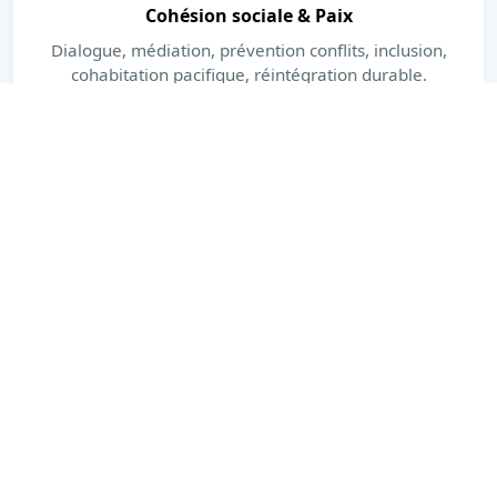
Cohésion sociale & Paix
Dialogue, médiation, prévention conflits, inclusion,
cohabitation pacifique, réintégration durable.
En savoir plus
Dernières actualités
Actions, publications et moments forts.
Voir toutes les actualités