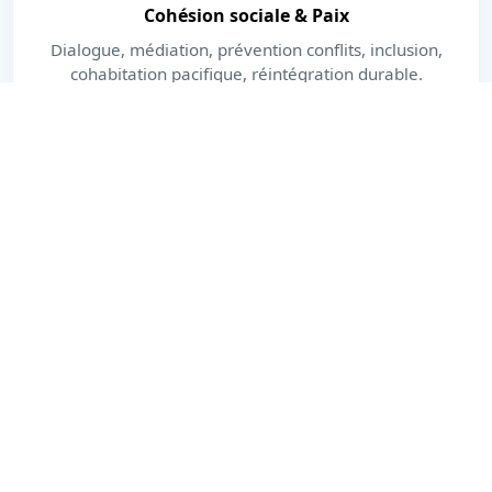
Cohésion sociale & Paix
Dialogue, médiation, prévention conflits, inclusion,
cohabitation pacifique, réintégration durable.
En savoir plus
Dernières actualités
Actions, publications et moments forts.
Voir toutes les actualités