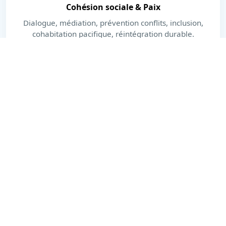
Cohésion sociale & Paix
Dialogue, médiation, prévention conflits, inclusion,
cohabitation pacifique, réintégration durable.
En savoir plus
Dernières actualités
Actions, publications et moments forts.
Voir toutes les actualités