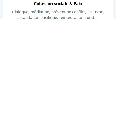
Cohésion sociale & Paix
Dialogue, médiation, prévention conflits, inclusion,
cohabitation pacifique, réintégration durable.
En savoir plus
Dernières actualités
Actions, publications et moments forts.
Voir toutes les actualités